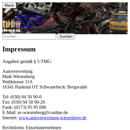
Zum
Menü
Inhalt
Autoverwertung Wiesenberg in Panketal
Autoverwertung Wiesenberg –
springen
Autoverwertung
(Schwanebeck)
Abschleppdienst
Panketal
Ersatzteile
Suchen
nach:
Impressum
Angaben gemäß § 5 TMG:
Autoverwertung
Maik Wiesenberg
Waldstrasse 11A
16341 Panketal OT Schwanebeck/ Bergwalde
Tel: (030) 94 50 90-0
Fax: (030) 94 50 90-26
Funk: (0173) 95 95 096
E-Mail: av-wiesenberg@t-online.de
Internet:
www.autoverwertung-wiesenberg.de
Rechtsform: Einzelunternehmen