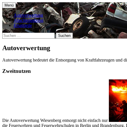
Zum
Menü
Inhalt
Autoverwertung Wiesenberg in Panketal 
Autoverwertung Wiesenberg – 
springen
Autoverwertung
Abschleppdienst
Ersatzteile
Suchen
nach:
Autoverwertung
Autoverwertung bedeutet die Entsorgung von Kraftfahrzeugen und die
Zweitnutzen
Die Autoverwertung Wiesenberg entsorgt nicht einfach nur
die Feuerwehren und Feuerwehrschulen in Berlin und Brandenburg. 