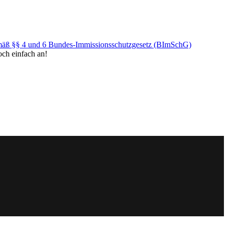
äß §§ 4 und 6 Bundes-Immissionsschutzgesetz (BImSchG)
och einfach an!