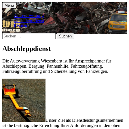
Zum
Menü
Inhalt
Autoverwertung Wiesenberg in Panketal
Autoverwertung Wiesenberg –
springen
Autoverwertung
(Schwanebeck)
Abschleppdienst
Panketal
Ersatzteile
Suchen
nach:
Abschleppdienst
Die Autoverwertung Wiesenberg ist Ihr Ansprechpartner für
Abschleppen, Bergung, Pannenhilfe, Fahrzeugöffnung,
Fahrzeugüberführung und Sicherstellung von Fahrzeugen.
Unser Ziel als Dienstleistungsunternehmen
ist die bestmögliche Erreichung Ihrer Anforderungen in den oben